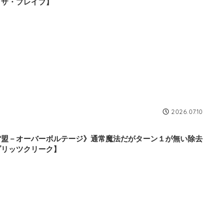
・ザ・ブレイブ】
2026.07.10
雷盟－オーバーボルテージ》通常魔法だがターン１が無い除去
ブリッツクリーク】