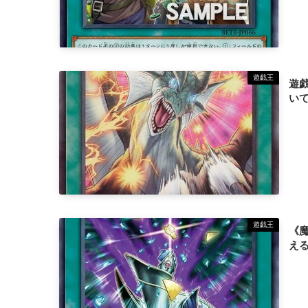
遊戯王
遊
い
遊戯王
《
え