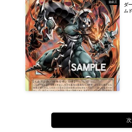
遊戯王
ダ
ム
次