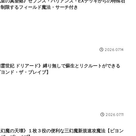
七皇の冀望郷》セブンス・バリアンズ・EXデッキからの特殊召
を制限するフィールド魔法・サーチ付き
2026.07.14
精霊世妃 ドリアード》縛り無しで蘇生とリクルートができる
ビヨンド・ザ・ブレイブ】
2026.07.11
三幻魔の天壊》１枚３役の便利な三幻魔新規速攻魔法【ビヨン