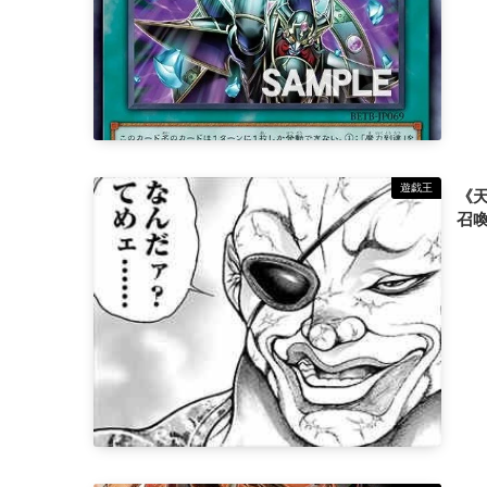
遊戯王
《
召