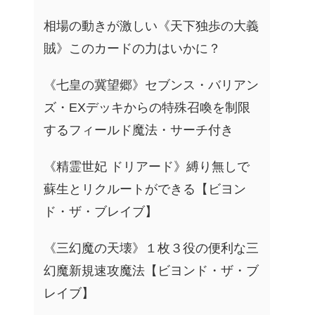
相場の動きが激しい《天下独歩の大義
賊》このカードの力はいかに？
《七皇の冀望郷》セブンス・バリアン
ズ・EXデッキからの特殊召喚を制限
するフィールド魔法・サーチ付き
《精霊世妃 ドリアード》縛り無しで
蘇生とリクルートができる【ビヨン
ド・ザ・ブレイブ】
《三幻魔の天壊》１枚３役の便利な三
幻魔新規速攻魔法【ビヨンド・ザ・ブ
レイブ】