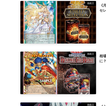
遊戯王
《
セ
遊戯王
相
に
遊戯王