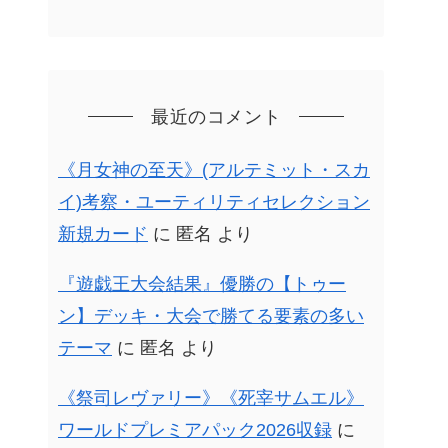
最近のコメント
《月女神の至天》(アルテミット・スカ
イ)考察・ユーティリティセレクション
新規カード
に
匿名
より
『遊戯王大会結果』優勝の【トゥー
ン】デッキ・大会で勝てる要素の多い
テーマ
に
匿名
より
《祭司レヴァリー》《死宰サムエル》
ワールドプレミアパック2026収録
に