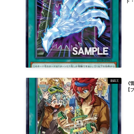
ド
遊戯王
《
【