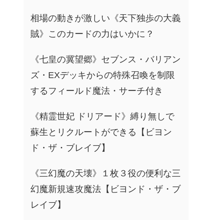
相場の動きが激しい《天下独歩の大義
賊》このカードの力はいかに？
《七皇の冀望郷》セブンス・バリアン
ズ・EXデッキからの特殊召喚を制限
するフィールド魔法・サーチ付き
《精霊世妃 ドリアード》縛り無しで
蘇生とリクルートができる【ビヨン
ド・ザ・ブレイブ】
《三幻魔の天壊》１枚３役の便利な三
幻魔新規速攻魔法【ビヨンド・ザ・ブ
レイブ】