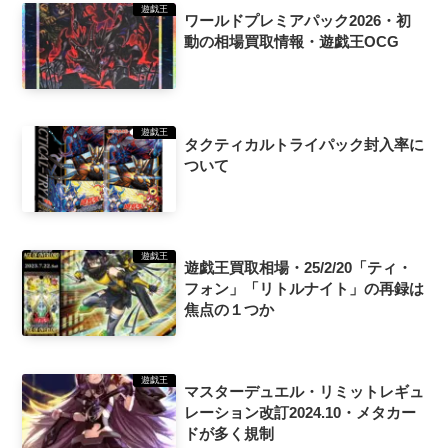
遊戯王
ワールドプレミアパック2026・初
動の相場買取情報・遊戯王OCG
遊戯王
タクティカルトライパック封入率に
ついて
遊戯王
遊戯王買取相場・25/2/20「ティ・
フォン」「リトルナイト」の再録は
焦点の１つか
遊戯王
マスターデュエル・リミットレギュ
レーション改訂2024.10・メタカー
ドが多く規制