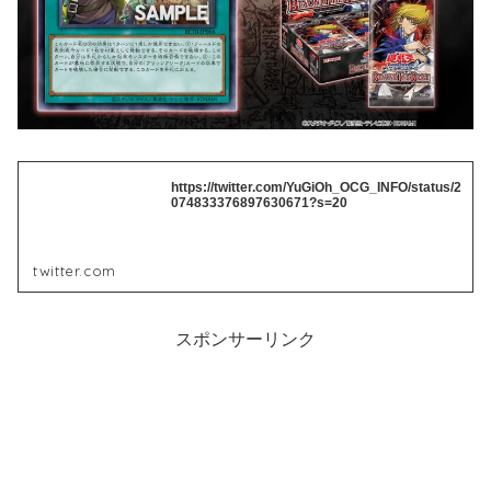
https://twitter.com/YuGiOh_OCG_INFO/status/2
074833376897630671?s=20
twitter.com
スポンサーリンク