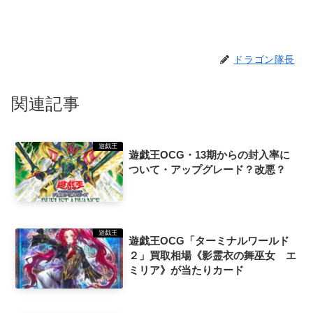
ドラゴン隊長
関連記事
遊戯王
遊戯王OCG・13期からの封入率に
ついて・アップグレード？改悪？
遊戯王
遊戯王OCG「ターミナルワールド
２」買取相場《影霊衣の舞巫女 エ
ミリア》が当たりカード